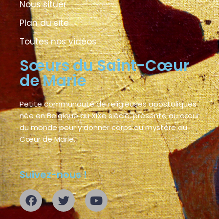
Nous situer
Plan du site
Toutes nos vidéos
Sœurs du Saint-Cœur
de Marie
Petite communauté de religieuses apostoliques
née en Belgique au XIXe siècle, présente au cœur
du monde pour y donner corps au mystère du
Cœur de Marie.
Suivez-nous !