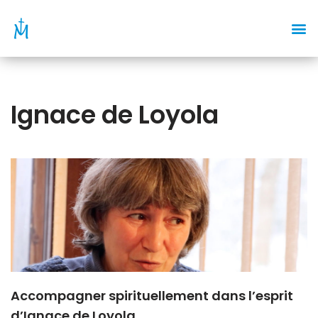
Aller
au
contenu
Ignace de Loyola
Accompagner spirituellement dans l’esprit
d’Ignace de Loyola