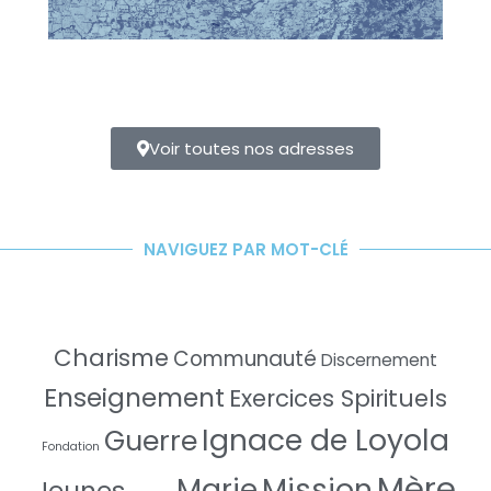
Voir toutes nos adresses
NAVIGUEZ PAR MOT-CLÉ
Charisme
Communauté
Discernement
Enseignement
Exercices Spirituels
Ignace de Loyola
Guerre
Fondation
Mère
Marie
Mission
Jeunes