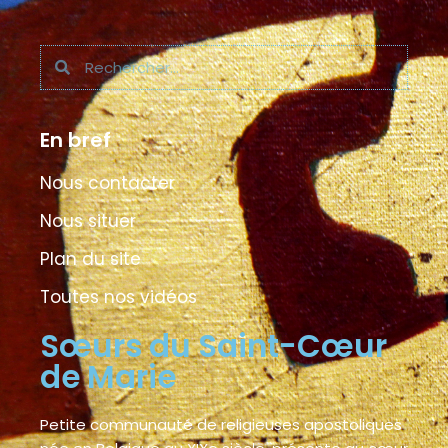
En bref
Nous contacter
Nous situer
Plan du site
Toutes nos vidéos
Sœurs du Saint-Cœur
de Marie
Petite communauté de religieuses apostoliques